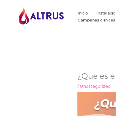
Ir
al
Inicio
Instalaci
contenido
Campañas clínicas
¿Que es e
/
Uncategorized