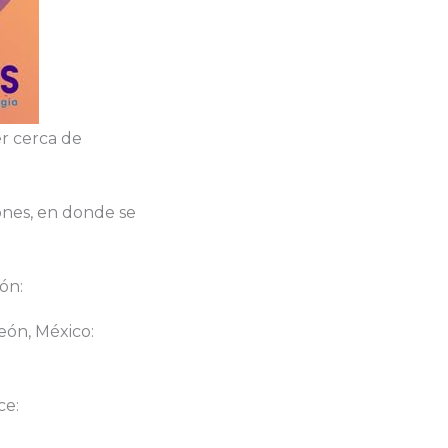
r cerca de
iones, en donde se
ón:
ón, México:
ce: